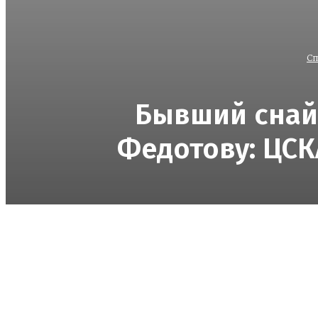
Сп
Бывший снайп
Федотову: ЦСК
Поделиться