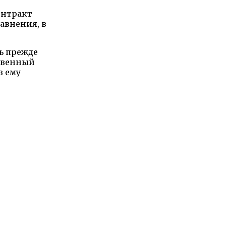
онтракт
равнения, в
ь прежде
ственный
в ему