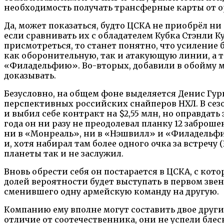
необходимость получать трансферные карты от о
Да, может показаться, будто ЦСКА не приобрёл н
если сравнивать их с обладателем Кубка Стэнли
присмотреться, то станет понятно, что усиление 
как оборонительную, так и атакующую линии, а 
«Филадельфию». Во-вторых, добавили в обойму м
доказывать.
Безусловно, на общем фоне выделяется Денис Гур
перспективных российских снайперов НХЛ. В сезон
и выбил себе контракт на $2,55 млн, но оправдать
года он ни разу не преодолевал планку 12 заброш
ни в «Монреаль», ни в «Нэшвилл» и «Филадельфи
и, хотя набирал там более одного очка за встречу 
планеты так и не заслужил.
Вновь обрести себя он постарается в ЦСКА, с кото
долей вероятности будет выступать в первом звен
сменившего одну армейскую команду на другую.
Компанию ему вполне могут составить двое други
отличие от соотечественника, они не успели бле