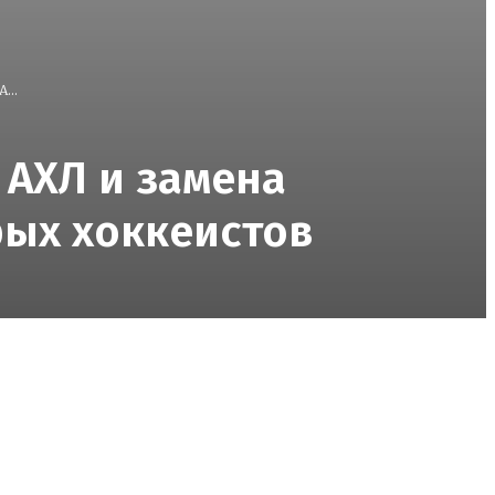
...
 АХЛ и замена
рых хоккеистов