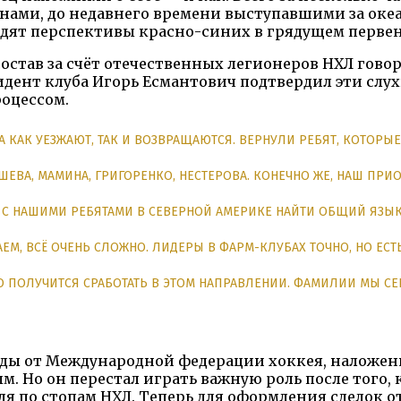
нами, до недавнего времени выступавшими за океа
ядят перспективы красно-синих в грядущем первен
остав за счёт отечественных легионеров НХЛ гово
идент клуба Игорь Есмантович подтвердил эти слух
оцессом.
А КАК УЕЗЖАЮТ, ТАК И ВОЗВРАЩАЮТСЯ. ВЕРНУЛИ РЕБЯТ, КОТОРЫЕ
А, МАМИНА, ГРИГОРЕНКО, НЕСТЕРОВА. КОНЕЧНО ЖЕ, НАШ ПРИ
Я С НАШИМИ РЕБЯТАМИ В СЕВЕРНОЙ АМЕРИКЕ НАЙТИ ОБЩИЙ ЯЗЫК
ЕМ, ВСЁ ОЧЕНЬ СЛОЖНО. ЛИДЕРЫ В ФАРМ-КЛУБАХ ТОЧНО, НО ЕСТЬ
О ПОЛУЧИТСЯ СРАБОТАТЬ В ЭТОМ НАПРАВЛЕНИИ. ФАМИЛИИ МЫ СЕ
еходы от Международной федерации хоккея, наложе
. Но он перестал играть важную роль после того, 
дя по стопам НХЛ. Теперь для оформления сделок о