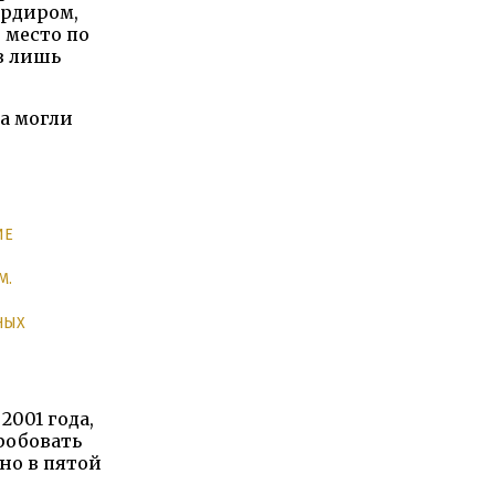
ардиром,
 место по
ив лишь
а могли
ИЕ
М.
НЫХ
2001 года,
робовать
 но в пятой