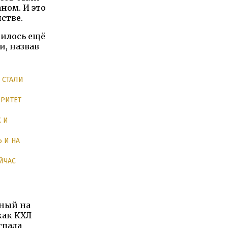
ном. И это
стве.
рилось ещё
и, назвав
 СТАЛИ
ОРИТЕТ
 И
 И НА
ЙЧАС
нный на
как КХЛ
тпала