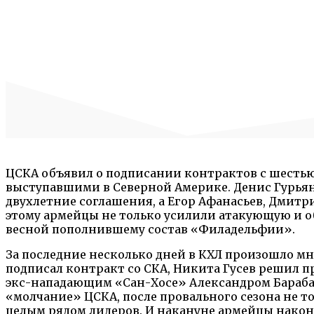
ЦСКА объявил о подписании контрактов с шесть
выступавшими в Северной Америке. Денис Гурьян
двухлетние соглашения, а Егор Афанасьев, Дмитр
этому армейцы не только усилили атакующую и о
весной пополнившему состав «Филадельфии».
За последние несколько дней в КХЛ произошло м
подписал контракт со СКА, Никита Гусев решил п
экс-нападающим «Сан-Хосе» Александром Бараба
«молчание» ЦСКА, после провального сезона не то
целым рядом лидеров. И накануне армейцы наконе