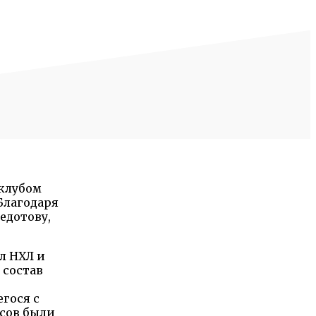
 клубом
Благодаря
едотову,
л НХЛ и
 состав
гося с
асов были