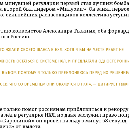
огам минувшей регулярки первый стал лучшим бомб
 а второй был лидером «Милуоки». Он занял первое
списке сильнейших распасовщиков коллектива уступ
витию хоккеистов Александра Тыжных, оба форвард
ть в Россию.
О ЖДАЛИ СВОЕГО ШАНСА В НХЛ. ХОТЯ Я БЫ НА МЕСТЕ РЕБЯТ НЕ
ОЖНОСТЬ ОСТАТЬСЯ В СИСТЕМЕ НХЛ, И ПРЕДЛАГАЛИ ОДНОСТОРОНН
ИХ ВЫБОР. ПОЭТОМУ Я ТОЛЬКО ПРЕКЛОНЯЮСЬ ПЕРЕД ИХ РЕШЕНИЕ
СЬ, ЧТО СО ВРЕМЕНЕМ ОНИ ОКАЖУТСЯ В НХЛ», — ЦИТИРУЕТ ТЫЖ
 только помог россиянам приблизиться к рекорду 
 лёд в регулярке НХЛ, но даже заслужил право поп
«Каролиной» он провёл на льду 5 минут 58 секунд,
дерс» от вылета.