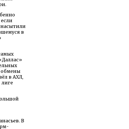
ри.
обенно
 если
у насытили
вшемуся в
о
 самых
 «Даллас»
тельных
и обмены
ёл в АХЛ,
й лиге
 большой
насьев. В
арм-