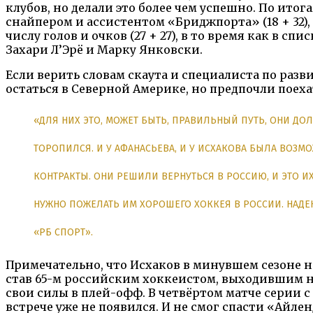
клубов, но делали это более чем успешно. По ит
снайпером и ассистентом «Бриджпорта» (18 + 32),
числу голов и очков (27 + 27), в то время как в 
Захари Л’Эрё и Марку Янковски.
Если верить словам скаута и специалиста по раз
остаться в Северной Америке, но предпочли поеха
«ДЛЯ НИХ ЭТО, МОЖЕТ БЫТЬ, ПРАВИЛЬНЫЙ ПУТЬ, ОНИ ДОЛГ
ТОРОПИЛСЯ. И У АФАНАСЬЕВА, И У ИСХАКОВА БЫЛА ВОЗМ
КОНТРАКТЫ. ОНИ РЕШИЛИ ВЕРНУТЬСЯ В РОССИЮ, И ЭТО 
НУЖНО ПОЖЕЛАТЬ ИМ ХОРОШЕГО ХОККЕЯ В РОССИИ. НАДЕЮ
«РБ СПОРТ».
Примечательно, что Исхаков в минувшем сезоне не
став 65-м российским хоккеистом, выходившим на
свои силы в плей-офф. В четвёртом матче серии с 
встрече уже не появился. И не смог спасти «Айлен