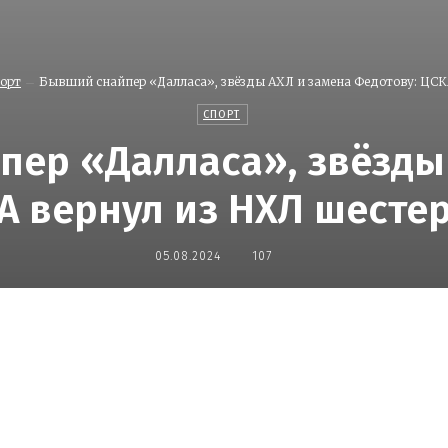
орт
Бывший снайпер «Далласа», звёзды АХЛ и замена Федотову: ЦСКА
СПОРТ
ер «Далласа», звёзды
А вернул из НХЛ шесте
05.08.2024
107