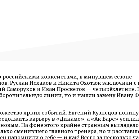
ю российскими хоккеистами, в минувшем сезоне
ов, Руслан Исхаков и Никита Охотюк заключили с
ий Саморуков и Иван Просветов — четырёхлетние. 
боронительную линии, но и нашли замену Ивану Ф
ножество ярких событий. Евгений Кузнецов покину
родолжить карьеру в «Динамо», а «Ак Барс» усилил
новым. На фоне этого крайне странным выглядело
лько сменившего главного тренера, но и расставше
ц напомнили о себе — и как! Всего за несколько ч