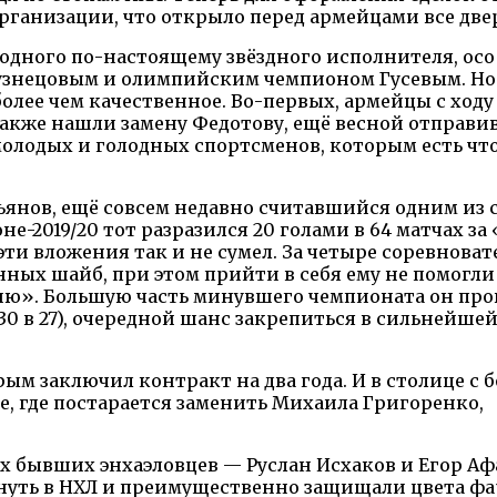
рганизации, что открыло перед армейцами все две
и одного по-настоящему звёздного исполнителя, ос
 Кузнецовым и олимпийским чемпионом Гусевым. Но
более чем качественное. Во-первых, армейцы с ход
также нашли замену Федотову, ещё весной отправи
олодых и голодных спортсменов, которым есть чт
ьянов, ещё совсем недавно считавшийся одним из
е-2019/20 тот разразился 20 голами в 64 матчах за
 эти вложения так и не сумел. За четыре соревнова
енных шайб, при этом прийти в себя ему не помогл
ю». Большую часть минувшего чемпионата он пров
(30 в 27), очередной шанс закрепиться в сильнейше
рым заключил контракт на два года. И в столице с
е, где постарается заменить Михаила Григоренко,
х бывших энхаэловцев — Руслан Исхаков и Егор Афа
снуть в НХЛ и преимущественно защищали цвета ф