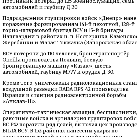
Противник потерял до 125 военнослужащих, семь
автомобилей и гаубицу Д-20.
Подразделения группировки войск «Днепр» нане
поражение формированиям 141-й пехотной, 128-й
горно-штурмовой бригад ВСУ и 15-й бригады
Нацгвардии в районах н. п. Нестерянка, Каменское
Жеребянки и Малая Токмачка (Запорожская облас
ВСУ потеряли до 110 человек, бронетранспортёр
Oncilla производства Польши, боевую
бронированную машину «Казак», шесть
автомобилей, гаубицу M777 и орудие Д-30.
Кроме того, уничтожены радиолокационная стан
воздушной разведки RADA RPS-42 производства
Израиля и станция радиоэлектронной борьбы
«Анклав-Н».
Оперативно-тактическая авиация, беспилотники
ракетные войска и артиллерия группировок войс
ВС РФ поразили ряд целей, включая цех производ
БПЛА ВСУ. В 152 районах нанесены удары по
скоплениям живой силы и военной техники