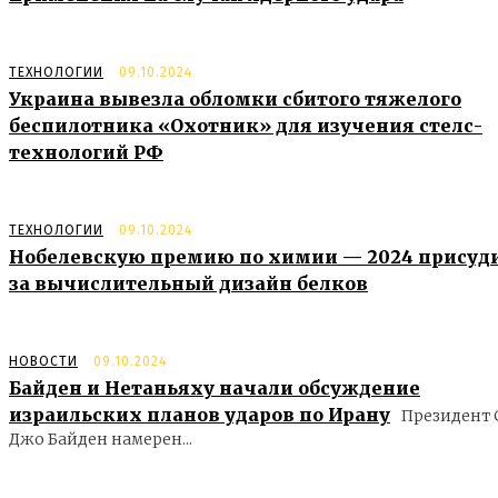
ТЕХНОЛОГИИ
09.10.2024
Украина вывезла обломки сбитого тяжелого
беспилотника «Охотник» для изучения стелс-
технологий РФ
ТЕХНОЛОГИИ
09.10.2024
Нобелевскую премию по химии — 2024 присуд
за вычислительный дизайн белков
НОВОСТИ
09.10.2024
Байден и Нетаньяху начали обсуждение
израильских планов ударов по Ирану
Президент
Джо Байден намерен...