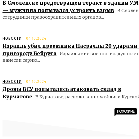
В Смоленске предотвращен теракт в здании У
— мужчина попытался устроить взрыв
В Смолен
сотрудники правоохранительных органов...
НОВОСТИ
04.10.2024
Израиль убил преемника Насраллы 20 ударами
пригороду Бейрута
Израильские военно-воздушные 
нанесли серию...
НОВОСТИ
04.10.2024
Дроны ВСУ попытались атаковать склад в
Курчатове
В Курчатове, расположенном вблизи Курской.
ПОХОЖИЕ