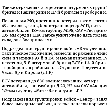
Также отражены четыре атаки штурмовых групп 
бригады Нацгвардии и 117-й бригады теробороны.
По оценкам МО, противник потерял в этом сектор
495 человек, танк, бронетранспортёр M113, пять
автомобилей, 155-мм гаубицу M198, САУ «Гвоздика
105-мм орудие L119. Также уничтожено пять полев
складов с боеприпасами.
Подразделения группировки войск «Юг» улучши
тактическое положение, нанесли поражение жив
силе и технике 93-й и 150-й механизированных, 14
пехотной, 5-й штурмовой бригад ВСУ и 114-й бриг
теробороны в районах н. п. Ступочки, Предтечино
Часов Яр и Кирово (ДНР).
ВСУ потеряли до 680 военнослужащих, четыре
автомобиля, три гаубицы Д-20, 152-мм САУ «Акация
152-мм гаубицу «Мста-Б» и орудие L119.
Подразделения группировки войск «Центр» заня
более выгодные рубежи, а также нанесли пораже