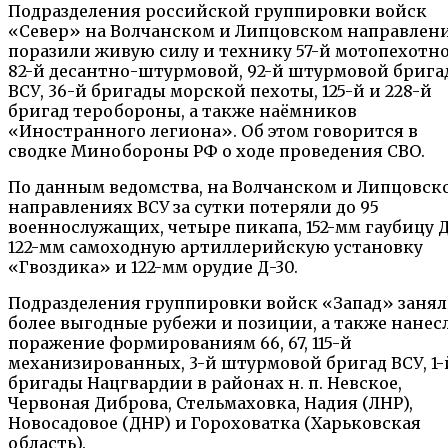
Подразделения российской группировки войск
«Север» на Волчанском и Липцовском направлен
поразили живую силу и технику 57-й мотопехотно
82-й десантно-штурмовой, 92-й штурмовой брига
ВСУ, 36-й бригады морской пехоты, 125-й и 228-й
бригад теробороны, а также наёмников
«Иностранного легиона». Об этом говорится в
сводке Минобороны РФ о ходе проведения СВО.
По данным ведомства, на Волчанском и Липцовск
направлениях ВСУ за сутки потеряли до 95
военнослужащих, четыре пикапа, 152-мм гаубицу Д
122-мм самоходную артиллерийскую установку
«Гвоздика» и 122-мм орудие Д-30.
Подразделения группировки войск «Запад» заня
более выгодные рубежи и позиции, а также нанес
поражение формированиям 66, 67, 115-й
механизированных, 3-й штурмовой бригад ВСУ, 1-
бригады Нацгвардии в районах н. п. Невское,
Червоная Диброва, Стельмаховка, Надия (ЛНР),
Новосадовое (ДНР) и Гороховатка (Харьковская
область).