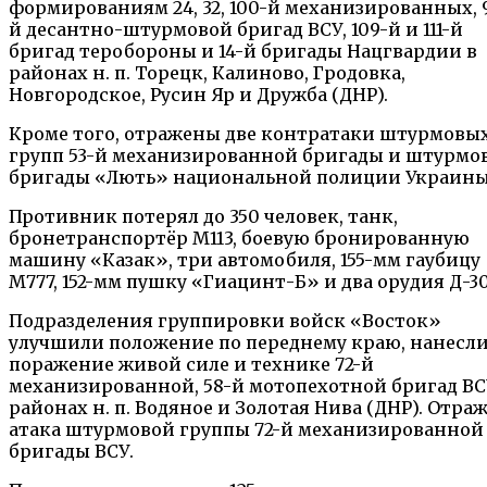
формированиям 24, 32, 100-й механизированных, 
й десантно-штурмовой бригад ВСУ, 109-й и 111-й
бригад теробороны и 14-й бригады Нацгвардии в
районах н. п. Торецк, Калиново, Гродовка,
Новгородское, Русин Яр и Дружба (ДНР).
Кроме того, отражены две контратаки штурмовы
групп 53-й механизированной бригады и штурмо
бригады «Лють» национальной полиции Украины
Противник потерял до 350 человек, танк,
бронетранспортёр М113, боевую бронированную
машину «Казак», три автомобиля, 155-мм гаубицу
M777, 152-мм пушку «Гиацинт-Б» и два орудия Д-30
Подразделения группировки войск «Восток»
улучшили положение по переднему краю, нанесл
поражение живой силе и технике 72-й
механизированной, 58-й мотопехотной бригад ВС
районах н. п. Водяное и Золотая Нива (ДНР). Отра
атака штурмовой группы 72-й механизированной
бригады ВСУ.