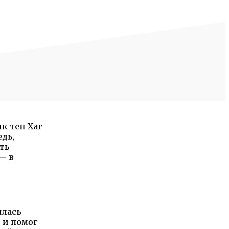
к тен Хаг
дь,
ть
— в
илась
 и помог