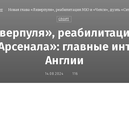
рт
Новая глава «Ливерпуля», реабилитация МЮ и «Челси», дуэль «Сит
СПОРТ
верпуля», реабилитац
«Арсенала»: главные ин
Англии
14.08.2024
116