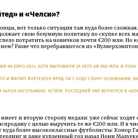
йтед» и «Челси»?
нцы, вот только ситуация там куда более сложная.
должает свою безумную политику по скупке всех м
пело потратить на новичков почти €200 млн. Но к
ем? Разве что перебравшегося из «Вулверхэмпто
И НА ЕВРО-2024, ХОТЯ ВЫЛОЖИЛИ ЗА НЕГО АЖ €60 МЛН. И ПОКА 
Л И ФИЛИП ЙОРГЕНСЕН ВРЯД ЛИ С ХОДУ СТАНУТ ОСНОВНЫМИ, НА
И ААРОН АНСЕЛЬМИНО. КСТАТИ, ПОСЛЕДНИЙ УЖЕ ВЕРНУЛСЯ В «БО
имеет и вторую сторону медали: уже сейчас ходят 
продажу с целью выручить те же €200 млн. И в чи
куда более высококлассные футболисты: Конор Га
 Стерлинг и даже купленный год назад Нони Мадуеке