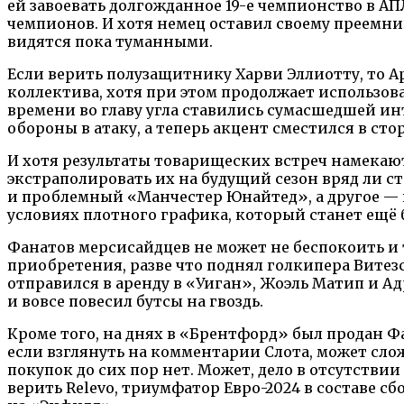
ей завоевать долгожданное 19-е чемпионство в АП
чемпионов. И хотя немец оставил своему преемни
видятся пока туманными.
Если верить полузащитнику Харви Эллиотту, то А
коллектива, хотя при этом продолжает использов
времени во главу угла ставились сумасшедшей и
обороны в атаку, а теперь акцент сместился в сто
И хотя результаты товарищеских встреч намекают
экстраполировать их на будущий сезон вряд ли с
и проблемный «Манчестер Юнайтед», а другое — н
условиях плотного графика, который станет ещё
Фанатов мерсисайдцев не может не беспокоить и 
приобретения, разве что поднял голкипера Витез
отправился в аренду в «Уиган», Жоэль Матип и Ад
и вовсе повесил бутсы на гвоздь.
Кроме того, на днях в «Брентфорд» был продан Ф
если взглянуть на комментарии Слота, может слож
покупок до сих пор нет. Может, дело в отсутств
верить Relevo, триумфатор Евро-2024 в составе 