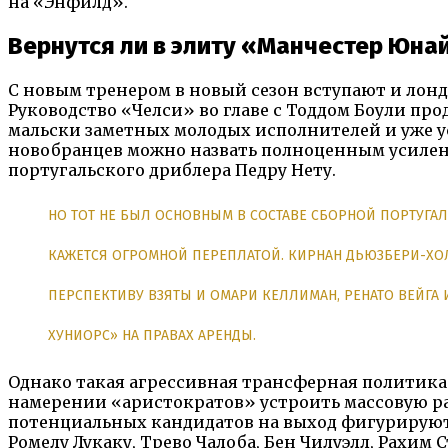
на «Энфилд».
Вернутся ли в элиту «Манчестер Юна
С новым тренером в новый сезон вступают и лондо
Руководство «Челси» во главе с Тоддом Боули про
мальски заметных молодых исполнителей и уже ус
новобранцев можно назвать полноценным усилени
португальского дриблера Педру Нету.
НО ТОТ НЕ БЫЛ ОСНОВНЫМ В СОСТАВЕ СБОРНОЙ ПОРТУГАЛИ
КАЖЕТСЯ ОГРОМНОЙ ПЕРЕПЛАТОЙ. КИРНАН ДЬЮЗБЕРИ-ХОЛ
ПЕРСПЕКТИВУ ВЗЯТЫ И ОМАРИ КЕЛЛИМАН, РЕНАТО ВЕЙГА 
ХУНИОРС» НА ПРАВАХ АРЕНДЫ.
Однако такая агрессивная трансферная политика 
намерении «аристократов» устроить массовую рас
потенциальных кандидатов на выход фигурируют 
Ромелу Лукаку, Трево Чалоба, Бен Чилуэлл, Рахим