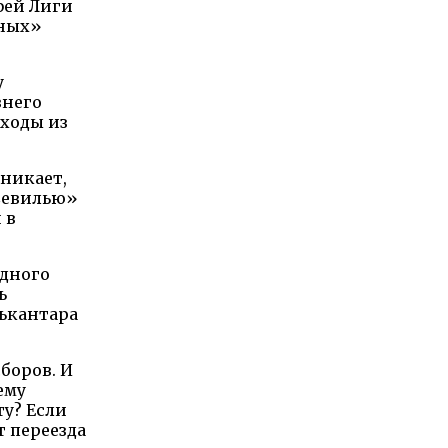
фей Лиги
сных»
у
внего
ходы из
зникает,
«Севилью»
 в
одного
ь
лькантара
боров. И
ему
ту? Если
т переезда