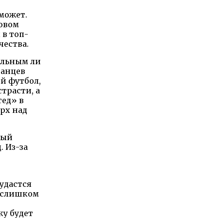
оможет.
новом
 в топ-
чества.
ильным ли
ианцев
й футбол,
трасти, а
тед» в
ерх над
вый
. Из-за
удастся
у слишком
ку будет