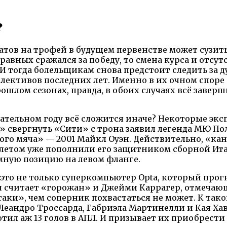
?
датов на трофей в будущем первенстве может сузит
 равных сражался за победу, то смена курса и отсут
И тогда болельщикам снова предстоит следить за 
лективов последних лет. Именно в их очном споре
ошлом сезонах, правда, в обоих случаях всё заверш
вательном году всё сложится иначе? Некоторые эк
» свергнуть «Сити» с трона заявил легенда МЮ Пол
отого мяча» — 2001 Майкл Оуэн. Действительно, «к
а летом уже пополнили его защитником сборной Ит
мную позицию на левом фланге.
 это не только суперкомпьютер Opta, который про
ми считает «горожан» и Джейми Каррагер, отмеча
таки», чем соперник похвастаться не может. К так
к Леандро Троссарда, Габриэла Мартинелли и Кая Ха
отил аж 13 голов в АПЛ. И призывает их приобрести