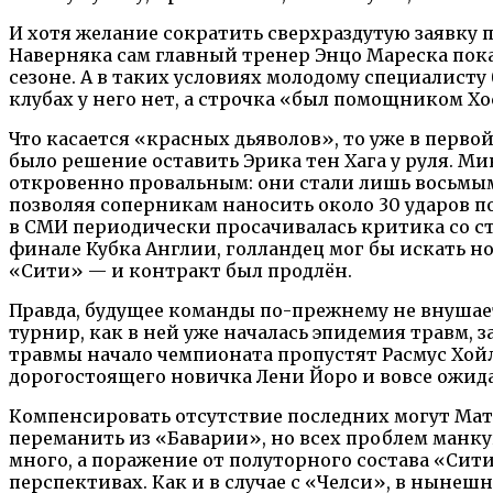
И хотя желание сократить сверхраздутую заявку по
Наверняка сам главный тренер Энцо Мареска пока 
сезоне. А в таких условиях молодому специалисту
клубах у него нет, а строчка «был помощником Хо
Что касается «красных дьяволов», то уже в перво
было решение оставить Эрика тен Хага у руля. 
откровенно провальным: они стали лишь восьмы
позволяя соперникам наносить около 30 ударов по 
в СМИ периодически просачивалась критика со ст
финале Кубка Англии, голландец мог бы искать но
«Сити» — и контракт был продлён.
Правда, будущее команды по-прежнему не внушает
турнир, как в ней уже началась эпидемия травм, 
травмы начало чемпионата пропустят Расмус Хойл
дорогостоящего новичка Лени Йоро и вовсе ожида
Компенсировать отсутствие последних могут Матте
переманить из «Баварии», но всех проблем манк
много, а поражение от полуторного состава «Сити
перспективах. Как и в случае с «Челси», в нынеш