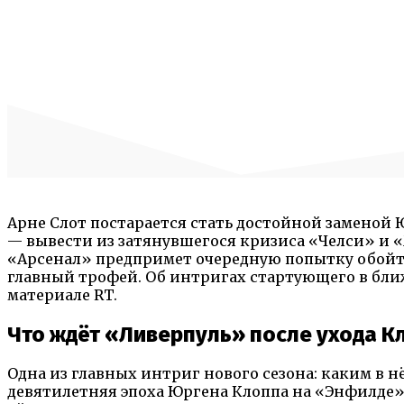
Арне Слот постарается стать достойной заменой Ю
— вывести из затянувшегося кризиса «Челси» и «
«Арсенал» предпримет очередную попытку обойти
главный трофей. Об интригах стартующего в бл
материале RT.
Что ждёт «Ливерпуль» после ухода К
Одна из главных интриг нового сезона: каким в 
девятилетняя эпоха Юргена Клоппа на «Энфилде».