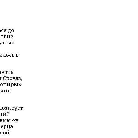
ься до
ствие
дуэлью
илось в
сперты
 Скоулз,
анониры»
алии
гнозирует
ющий
овым он
верца
 ещё