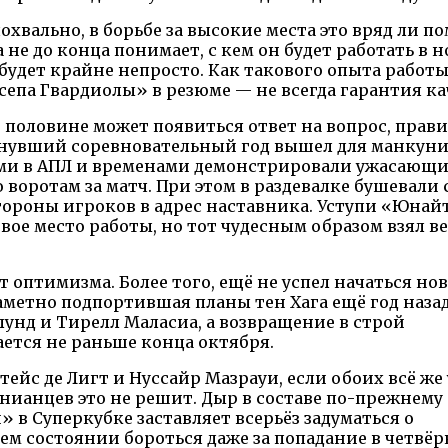
хвально, в борьбе за высокие места это вряд ли п
не до конца понимает, с кем он будет работать в 
 будет крайне непросто. Как такового опыта работы
сепа Гвардиолы» в резюме — не всегда гарантия ка
й половине может появиться ответ на вопрос, прав
Минувший соревновательный год вышел для манкун
ми в АПЛ и временами демонстрировали ужасающи
воротам за матч. При этом в раздевалке бушевали с
ороны игроков в адрес наставника. Уступи «Юнай
вое место работы, но тот чудесным образом взял в
 оптимизма. Более того, ещё не успел начаться но
заметно подпортившая планы тен Хага ещё год назад
унд и Тирелл Маласиа, а возвращение в строй
ется не раньше конца октября.
йс де Лигт и Нуссайр Мазрауи, если обоих всё же 
унианцев это не решит. Дыр в составе по-прежнем
» в Суперкубке заставляет всерьёз задуматься о
нем состоянии бороться даже за попадание в четвёр