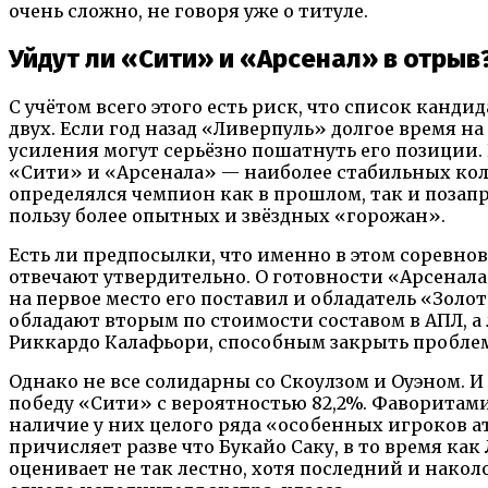
очень сложно, не говоря уже о титуле.
Уйдут ли «Сити» и «Арсенал» в отрыв
С учётом всего этого есть риск, что список канди
двух. Если год назад «Ливерпуль» долгое время на
усиления могут серьёзно пошатнуть его позиции. 
«Сити» и «Арсенала» — наиболее стабильных кол
определялся чемпион как в прошлом, так и позапр
пользу более опытных и звёздных «горожан».
Есть ли предпосылки, что именно в этом соревно
отвечают утвердительно. О готовности «Арсенала
на первое место его поставил и обладатель «Зол
обладают вторым по стоимости составом в АПЛ, 
Риккардо Калафьори, способным закрыть пробле
Однако не все солидарны со Скоулзом и Оуэном. И
победу «Сити» с вероятностью 82,2%. Фаворита
наличие у них целого ряда «особенных игроков а
причисляет разве что Букайо Саку, в то время ка
оценивает не так лестно, хотя последний и накол