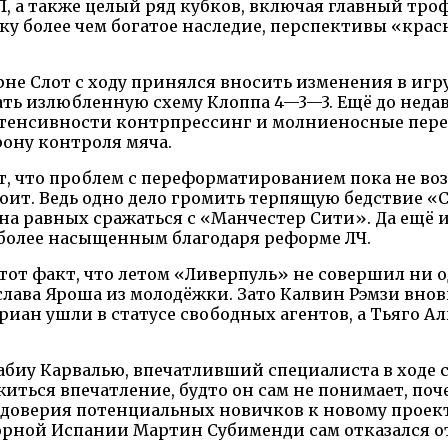
Л, а также целый ряд кубков, включая главный тро
ку более чем богатое наследие, перспективы «кра
рне Слот с ходу принялся вносить изменения в игр
ать излюбленную схему Клоппа 4—3—3. Ещё до неда
нтенсивности контрпрессинг и молниеносные пере
рону контроля мяча.
, что проблем с переформатированием пока не во
тоит. Ведь одно дело громить терпящую бедствие 
а равных сражаться с «Манчестер Сити». Да ещё и
 более насыщенным благодаря реформе ЛЧ.
тот факт, что летом «Ливерпуль» не совершил ни 
слава Яроша из молодёжки. Зато Калвин Рэмзи внов
риан ушли в статусе свободных агентов, а Тьяго А
абиу Карвалью, впечатливший специалиста в ходе с
иться впечатление, будто он сам не понимает, поч
ии доверия потенциальных новичков к новому проек
сборной Испании Мартин Субименди сам отказался о