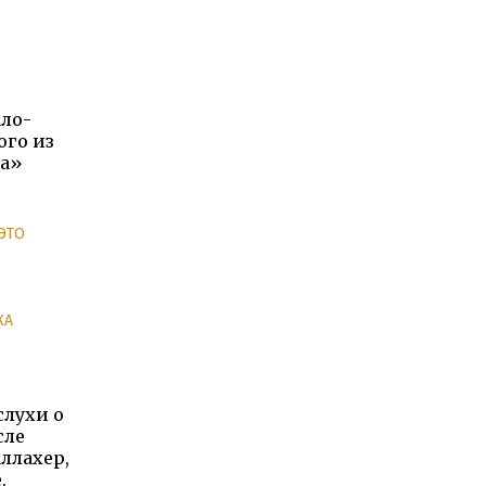
ало-
ого из
на»
ЭТО
КА
слухи о
сле
ллахер,
.