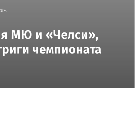
и»...
ия МЮ и «Челси»,
триги чемпионата