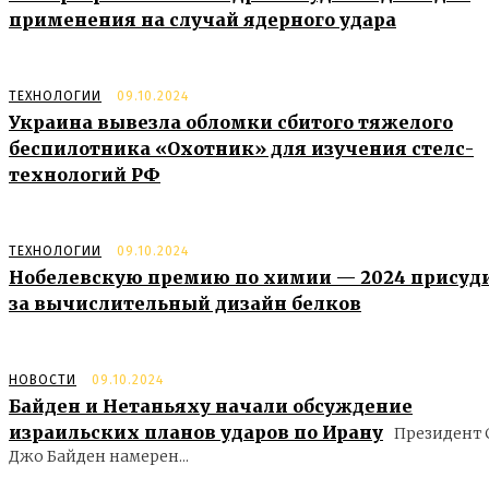
применения на случай ядерного удара
ТЕХНОЛОГИИ
09.10.2024
Украина вывезла обломки сбитого тяжелого
беспилотника «Охотник» для изучения стелс-
технологий РФ
ТЕХНОЛОГИИ
09.10.2024
Нобелевскую премию по химии — 2024 присуд
за вычислительный дизайн белков
НОВОСТИ
09.10.2024
Байден и Нетаньяху начали обсуждение
израильских планов ударов по Ирану
Президент
Джо Байден намерен...