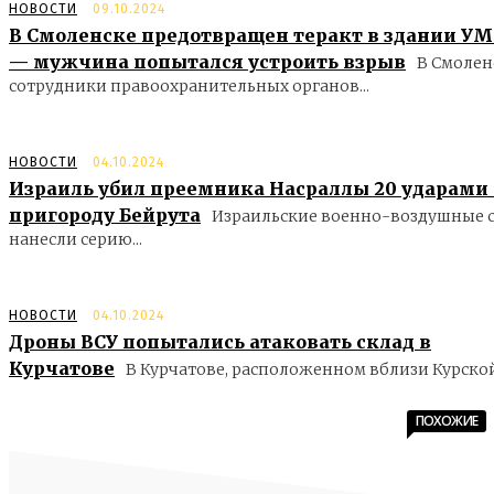
НОВОСТИ
09.10.2024
В Смоленске предотвращен теракт в здании У
— мужчина попытался устроить взрыв
В Смолен
сотрудники правоохранительных органов...
НОВОСТИ
04.10.2024
Израиль убил преемника Насраллы 20 ударами
пригороду Бейрута
Израильские военно-воздушные 
нанесли серию...
НОВОСТИ
04.10.2024
Дроны ВСУ попытались атаковать склад в
Курчатове
В Курчатове, расположенном вблизи Курской.
ПОХОЖИЕ