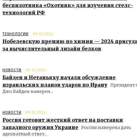
беспилотника «Охотник» для изучения стелс-
технологий РФ
ТЕХНОЛОГИИ
09.10.2024
Нобелевскую премию по химии — 2024 присуд
за вычислительный дизайн белков
НОВОСТИ
09.10.2024
Байден и Нетаньяху начали обсуждение
израильских планов ударов по Ирану
Президент
Джо Байден намерен...
НОВОСТИ
09.10.2024
Россия готовит жесткий ответ на поставки
западного оружия Украине
Россия намерена дать
адекватный ответ...