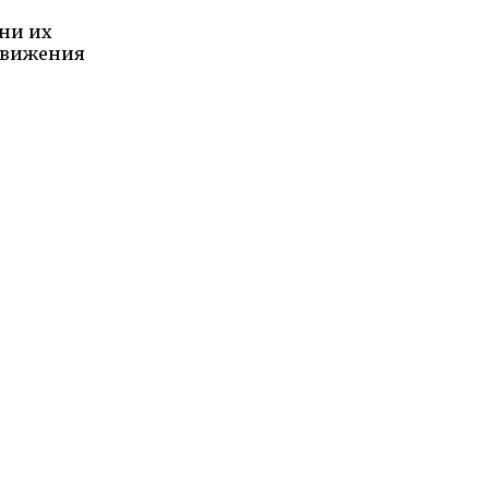
ени их
 движения