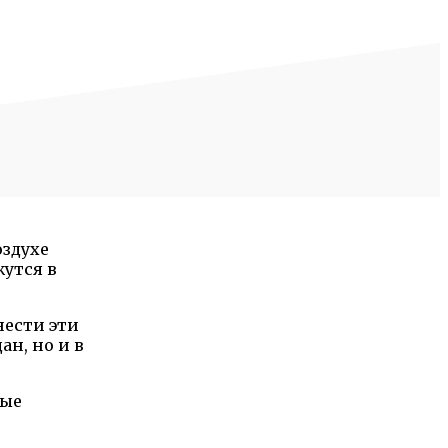
оздухе
жутся в
нести эти
н, но и в
ные