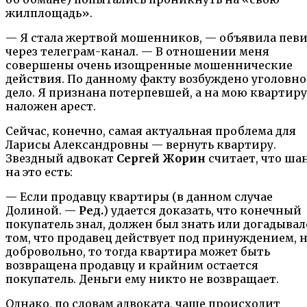
жилплощадь».
— Я стала жертвой мошенников, — объявила пев
через телеграм-канал. — В отношении меня
совершены очень изощренные мошеннические
действия. По данному факту возбуждено уголовно
дело. Я признана потерпевшей, а на мою квартиру
наложен арест.
Сейчас, конечно, самая актуальная проблема для
Ларисы Александровны — вернуть квартиру.
Звездный адвокат
Сергей Жорин
считает, что ша
на это есть:
— Если продавцу квартиры (в данном случае
Долиной. —
Ред.
) удается доказать, что конечный
покупатель знал, должен был знать или догадывал
том, что продавец действует под принуждением, 
добровольно, то тогда квартира может быть
возвращена продавцу и крайним остается
покупатель. Деньги ему никто не возвращает.
Однако, по словам адвоката, чаще происходит