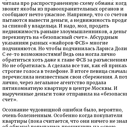
читала про распространенную схему обмана: когд
звонят якобы из правоохранительных органов и
сообщают нечто ужасное. Например, что со счето
пытаются вывести деньги, а недвижимость прода
за спиной у владельца. И надо, мол, продать
недвижимость раньше зло­умышленников, а день
перекинуть на «безопасный счет». Абсурдным
указаниям разных «майоров ФСБ» многие
подчиняются. Но чтобы подчинилась Лариса Доли
С ее-то возможностями! Ведь она могла лично
обратиться хоть даже к главе ФСБ за разъяснения
Но не обратилась. А сделала все так, как ей прика
строгие голоса в телефоне. В итоге певица сначал
перечислила неизвестным свои сбережения. А по
лично, через легальное агентство продала
пятикомнатную квартиру в центре Москвы. И
вырученные деньги тоже отправила на «безопас
счет».
Осознание чудовищной ошибки было, вероятно,
очень болезненным. Особенно когда покупатели
квартиры (пока считается, что они ничего не зна
об обмане) попытались проникнуть на «свою