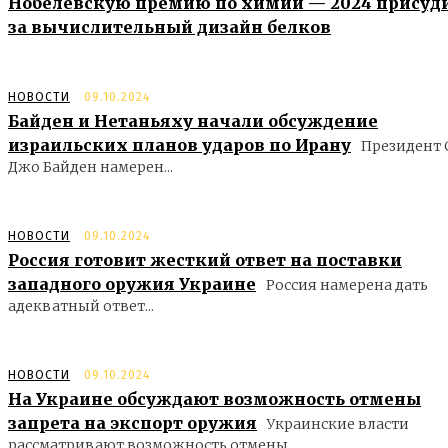
Нобелевскую премию по химии — 2024 присуд
за вычислительный дизайн белков
НОВОСТИ
09.10.2024
Байден и Нетаньяху начали обсуждение
израильских планов ударов по Ирану
Президент
Джо Байден намерен...
НОВОСТИ
09.10.2024
Россия готовит жесткий ответ на поставки
западного оружия Украине
Россия намерена дать
адекватный ответ...
НОВОСТИ
09.10.2024
На Украине обсуждают возможность отмены
запрета на экспорт оружия
Украинские власти
рассматривают возможность отмены...