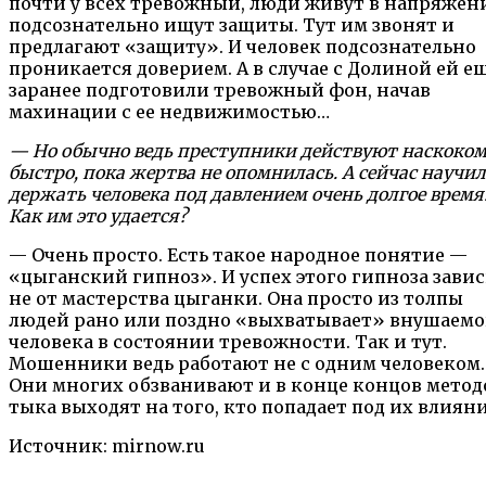
почти у всех тревожный, люди живут в напряжен
подсознательно ищут защиты. Тут им звонят и
предлагают «защиту». И человек подсознательно
проникается доверием. А в случае с Долиной ей е
заранее подготовили тревожный фон, начав
махинации с ее недвижимостью…
— Но обычно ведь преступники действуют наскоком
быстро, пока жертва не опомнилась. А сейчас научи
держать человека под давлением очень долгое время
Как им это удается?
— Очень просто. Есть такое народное понятие —
«цыганский гипноз». И успех этого гипноза зави
не от мастерства цыганки. Она просто из толпы
людей рано или поздно «выхватывает» внушаемо
человека в состоянии тревожности. Так и тут.
Мошенники ведь работают не с одним человеком.
Они многих обзванивают и в конце концов мето
тыка выходят на того, кто попадает под их влияни
Источник: mirnow.ru