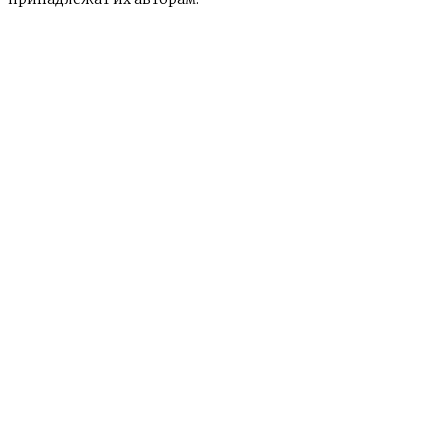
© e-news24.ru 2017 - 2025
О сайте
Контакты