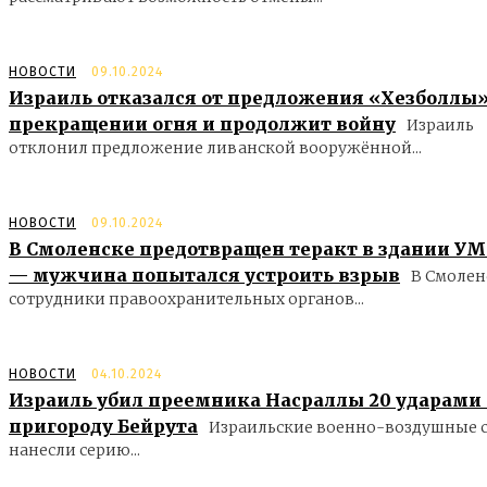
НОВОСТИ
09.10.2024
Израиль отказался от предложения «Хезболлы»
прекращении огня и продолжит войну
Израиль
отклонил предложение ливанской вооружённой...
НОВОСТИ
09.10.2024
В Смоленске предотвращен теракт в здании У
— мужчина попытался устроить взрыв
В Смолен
сотрудники правоохранительных органов...
НОВОСТИ
04.10.2024
Израиль убил преемника Насраллы 20 ударами
пригороду Бейрута
Израильские военно-воздушные 
нанесли серию...