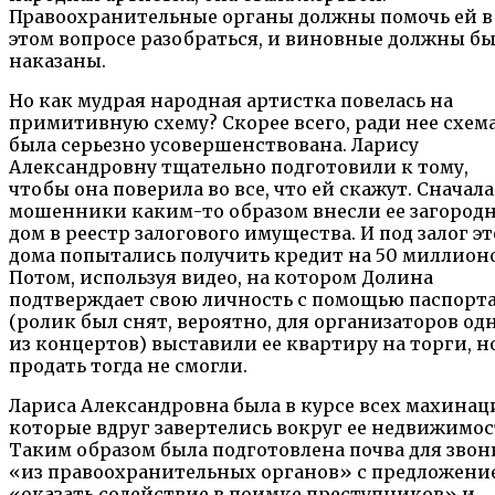
Правоохранительные органы должны помочь ей в
этом вопросе разобраться, и виновные должны б
наказаны.
Но как мудрая народная артистка повелась на
примитивную схему? Скорее всего, ради нее схем
была серьезно усовершенствована. Ларису
Александровну тщательно подготовили к тому,
чтобы она поверила во все, что ей скажут. Сначала
мошенники каким-то образом внесли ее загород
дом в реестр залогового имущества. И под залог э
дома попытались получить кредит на 50 миллионо
Потом, используя видео, на котором Долина
подтверждает свою личность с помощью паспорт
(ролик был снят, вероятно, для организаторов од
из концертов) выставили ее квартиру на торги, н
продать тогда не смогли.
Лариса Александровна была в курсе всех махинац
которые вдруг завертелись вокруг ее недвижимос
Таким образом была подготовлена почва для звон
«из правоохранительных органов» с предложени
«оказать содействие в поимке преступников» и