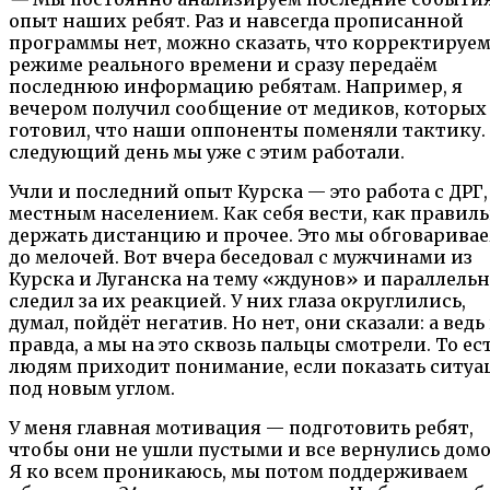
опыт наших ребят. Раз и навсегда прописанной
программы нет, можно сказать, что корректируем
режиме реального времени и сразу передаём
последнюю информацию ребятам. Например, я
вечером получил сообщение от медиков, которых
готовил, что наши оппоненты поменяли тактику.
следующий день мы уже с этим работали.
Учли и последний опыт Курска — это работа с ДРГ,
местным населением. Как себя вести, как правил
держать дистанцию и прочее. Это мы обговарива
до мелочей. Вот вчера беседовал с мужчинами из
Курска и Луганска на тему «ждунов» и параллель
следил за их реакцией. У них глаза округлились,
думал, пойдёт негатив. Но нет, они сказали: а ведь
правда, а мы на это сквозь пальцы смотрели. То ес
людям приходит понимание, если показать ситу
под новым углом.
У меня главная мотивация — подготовить ребят,
чтобы они не ушли пустыми и все вернулись домо
Я ко всем проникаюсь, мы потом поддерживаем