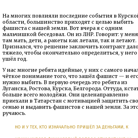
На многих повлияли последние события в Курско
области, большинство приходят с целью выбить
фашиста с нашей земли. Вот вчера я с одним
мальчишкой беседовал. Он из ЛНР. Говорит: у меня
там мать, дети, а ракеты как летали, так и летают.
Признался, что решение заключить контракт дал
тяжело, чтобы окончательно определиться, у него
ушёл год.
У нас многие ребята идейные, у них с самого нача
чёткое понимание того, что зашёл фашист — и ег
нужно выбить. В первую очередь это ребята из
Луганска, Ростова, Курска, Белгорода. Оттуда, кста
больше всего молодёжи. Они целенаправленно
приехали в Татарстан с мотивацией защитить св
семью и выдавить фашистов с нашей земли. За это
ручаюсь.
НО И У ТЕХ, КТО ИЗНАЧАЛЬНО ПРИШЁЛ ЗА ДЕНЬГАМИ, К