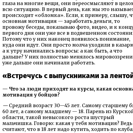
глаза на многие вещи, они переосмысляют в цело
всю ситуацию. В первый день, как мы это называе
происходит «обломка». Если, к примеру, слышу, ч
основная мотивация — заработать деньги, то
провожу беседы, показываю фото, видео, и к конц
первого дня они уже все в подвешенном состояни
Потому что у них наконец появилось понимание,
куда они идут. Они просто молча уходили в казар
а к утру начинались вопросы: а как быть, а что
дальше? У них полностью менялось мировоззрение
уже дальше они начинали работать.
«Встречусь с выпускниками за ленто
— Что за люди приходят на курсы, какая основн
мотивация у бойцов?
—
Средний возраст 30—45 лет. Самому старшему 
60 лет, а самому младшему — 18. Парень из Курско
области, такой невысокого роста шустрый
мальчишка. Говорю: какая у тебя мотивация? Ведь
считают, что в 18 лет надо кутить, ходить по клуба