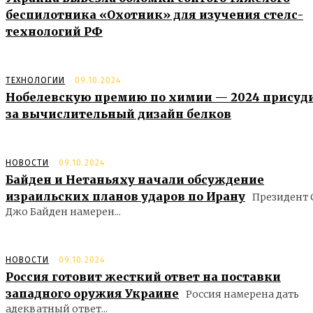
беспилотника «Охотник» для изучения стелс-
технологий РФ
ТЕХНОЛОГИИ
09.10.2024
Нобелевскую премию по химии — 2024 присуд
за вычислительный дизайн белков
НОВОСТИ
09.10.2024
Байден и Нетаньяху начали обсуждение
израильских планов ударов по Ирану
Президент
Джо Байден намерен...
НОВОСТИ
09.10.2024
Россия готовит жесткий ответ на поставки
западного оружия Украине
Россия намерена дать
адекватный ответ...