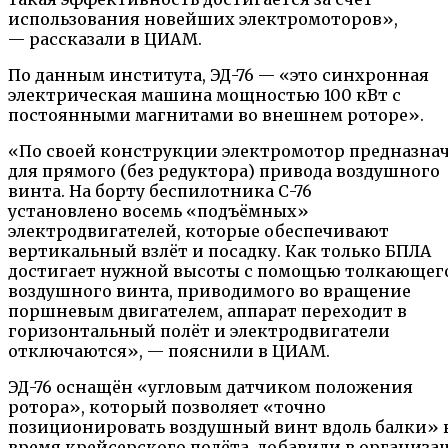
использования новейших электромоторов»,
— рассказали в ЦИАМ.
По данным института, ЭД-76 — «это синхронная
электрическая машина мощностью 100 кВт с
постоянными магнитами во внешнем роторе».
«По своей конструкции электромотор предназна
для прямого (без редуктора) привода воздушного
винта. На борту беспилотника С-76
установлено восемь «подъёмных»
электродвигателей, которые обеспечивают
вертикальный взлёт и посадку. Как только БПЛА
достигает нужной высоты с помощью толкающег
воздушного винта, приводимого во вращение
поршневым двигателем, аппарат переходит в
горизонтальный полёт и электродвигатели
отключаются», — пояснили в ЦИАМ.
ЭД-76 оснащён «угловым датчиком положения
ротора», который позволяет «точно
позиционировать воздушный винт вдоль балки» 
время крейсерского полёта, добавили в организа