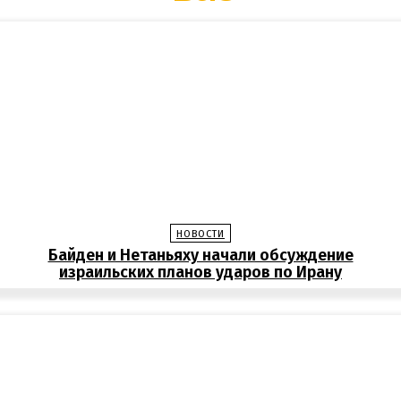
НОВОСТИ
Байден и Нетаньяху начали обсуждение
израильских планов ударов по Ирану