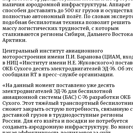
наличия аэродромной инфраструктуры. Аппарат
способен доставлять до 500 кг грузов и осуществл
полностью автономный полёт. По словам эксперто
подобная беспилотная техника позволит решить
массу логистических трудностей, с которым
сталкиваются регионы Сибири, Дальнего Востока
Арктики.
Центральный институт авиационного
моторостроения имени П.И. Баранова (ЦИАМ, вхо
в НИЦ «Институт имени Н.Е. Жуковского») поста
ОКБ Сухого десять электродвигателей ЭД-76. Об эт
сообщили RT в пресс-службе организации.
«На данный момент поставлено уже десять
электродвигателей ЭД-76 для беспилотной
авиационной системы (БАС) С-76 разработки ОКБ
Сухого. Этот тяжёлый транспортный беспилотни
сможет закрыть острую потребность, связанную с
доставкой грузов в труднодоступные регионы
России. Для его взлёта и посадки не потребуется
создавать аэродромную инфраструктуру. Во мног
такая эффективность достигается за счёт