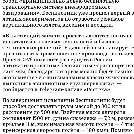
собой «принципиально новую беспилотную
транспортную систему внеаэродромного
базирования». Беспилотник уже прошёл первый 
лётных экспериментов по отработке режимов
вертикального взлёта, висения и посадки.
«В настоящий момент проект находится на этапе
испытаний ключевых технологий и базовых
технических решений. В дальнейшем планируетс
организовать промышленное производство издел
Проект С-76 позволит развернуть в России
автоматизированные беспилотные транспортны
системы, благодаря которым можно будет намног
экономичнее и с минимальным участием человек
выполнять авиационные грузоперевозки», —
сообщается в Telegram-канале «Ростеха».
По завершении испытаний беспилотник будет
способен доставлять грузы массой до 300 кг на
расстояние до 500 км. Взлётная масса аппарата
составляет 1500 кг, длина фюзеляжа — 7,2 м, разма
крыльев 11 м, максимальная высота полёта — 4 тыс
крейсерская скорость полёта — 180 км/ч. Помимо