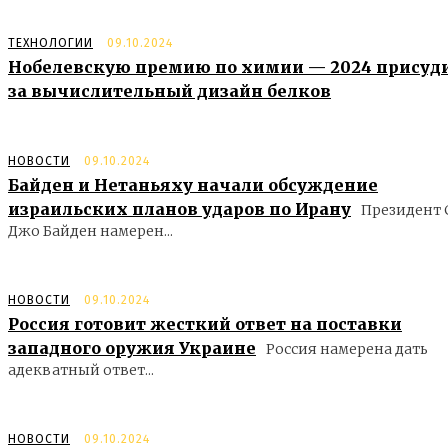
ТЕХНОЛОГИИ
09.10.2024
Нобелевскую премию по химии — 2024 присуд
за вычислительный дизайн белков
НОВОСТИ
09.10.2024
Байден и Нетаньяху начали обсуждение
израильских планов ударов по Ирану
Президент
Джо Байден намерен...
НОВОСТИ
09.10.2024
Россия готовит жесткий ответ на поставки
западного оружия Украине
Россия намерена дать
адекватный ответ...
НОВОСТИ
09.10.2024