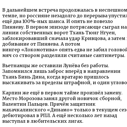
В дальнейшем встреча продолжалась в неспешно
темпе, но россияне незадолго до перерыва упусти
ещё два 100%-ных шанса. И опять не повезло
Пиняеву. В первом эпизоде потрясающе сыграл на
линии собственных ворот Тхань Тюнг Нгуен,
заблокировавший сначала удар Кривцова, а затем
добивание от Пиняева. А потом
вингер «Локомотива» опять едва не забил голово
мяч со створом разделили считаные сантиметры.
Вьетнамцы же оставили Лунёва без работы.
Запомнился лишь заброс вперёд в направлении
Тхань Бинь Дина, когда вратарю пришлось
выскакивать за пределы штрафной, и один углово
Карпин же ещё в первом тайме произвёл замену.
Место Морозова занял другой новичок сборной,
Валентин Пальцев. Причём защитник
махачкалинского «Динамо» только в текущем сез
дебютировал в РПЛ. А ещё несколько лет назад
выступал в любительских лигах.