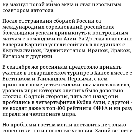
Ву махнул ногой мимо мяча и стал невольным
соавтором автогола.
После отстранения сборной России от
международных соревнований российские
болельщики успели привыкнуть к контрольным
матчам с командами из Азии. За 2,5 года подопечн
Валерия Карпина успели сойтись в поединках с
Кыргызстаном, Таджикистаном, Ираном, Ираком,
Катаром и другими.
В сентябре же россиянам предстояло принять
участие в товарищеском турнире в Ханое вместе с
Вьетнамом и Таиландом. Первыми, с кем
пришлось помериться силами, оказались хозяева,
уровень игры которых оценить было довольно
сложно. С одной стороны, пять лет назад они
пробились в четвертьфинал Кубка Азии, с другой
не входят даже в топ-100 рейтинга ФИФА и ни разу
играли на чемпионате мира.
Но проблемы гостям могли доставить не только
соперники, но и погодные условия: Ханой встрет