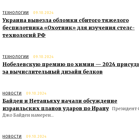
ТЕХНОЛОГИИ
09.10.2024
Украина вывезла обломки сбитого тяжелого
беспилотника «Охотник» для изучения стелс-
технологий РФ
ТЕХНОЛОГИИ
09.10.2024
Нобелевскую премию по химии — 2024 присуд
за вычислительный дизайн белков
НОВОСТИ
09.10.2024
Байден и Нетаньяху начали обсуждение
израильских планов ударов по Ирану
Президент
Джо Байден намерен...
НОВОСТИ
09.10.2024