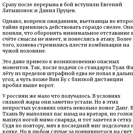
Сразу после перерыва в бой вступили Евгений
Латышонок и Данил Пруцев.
Однако, вопреки ожиданиям, вьетнамцы во второ
тайме принялись действовать гораздо смелее. Он
поняли, что оборонять минимальное отставание 
счёте смысла не имеет, и понеслись в атаку. Более
того, хозяева стремились плести комбинации на
чужой половине.
Это даже привело к возникновению опасных
моментов. Так, после подачи со стандарта Туан Фа
лёту из пределов штрафной едва не попал в дальн
угол, а чуть позже Вин Бу с близкой дистанции
пробил выше ворот.
У россиян же мало что получалось. В условиях
сильной жары они заметно устали. Но в этих
непростых условиях опять невольно помог Данг. 
Тхань Ву выполнил пас назад на вратаря, но голк
махнул ногой мимо снаряда, и тот залетел в сетку.
Судя по повтору, мяч в последний миг подскочил 
кочке. Но в любом случае за появившегося на свет