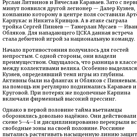
Руслан Литвинов и Вячеслав Караваев. Зато с пер
минут появился другой легионер — Далер Кузяев,
компанию которому в центре поля составили Арт
Карпукас и Никита Кривцов. А в атаке сыграла
тройка Сергей Пиняев — Тамерлан Мусаев — Ива
Обляков. Для нападающего ЦСКА данная встреча
стала дебютной игрой за национальную команду.
Начало противостояния получилось для гостей
непростым. С одной стороны, они владели
преимуществом. Ощущалось, что разница в классе
между коллективами велика. Особенно выделялся
Кузяев, определявший темп игры из глубины.
Активны были на флангах и Обляков с Пиняевым.
на помощь им регулярно поднимались Караваев и
Круговой. При потерях же подопечные Карпина
включали фирменный высокий прессинг.
Однако в первой половине тайма вьетнамцы
оборонялись довольно надёжно. Они действовали
схеме 5—4—1 и дисциплинированно перекрыли вс
свободные зоны на своей половине. Россияне
пытались растягивать насыщенную линию защи