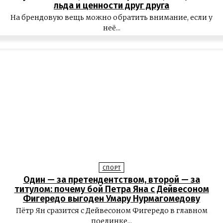
льда и ценности друг друга
На брендовую вещь можно обратить внимание, если у
неё...
СПОРТ
Один — за претендентством, второй — за
титулом: почему бой Петра Яна с Дейвесоном
Фигередо выгоден Умару Нурмагомедову
Пётр Ян сразится с Дейвесоном Фигередо в главном
поединке...