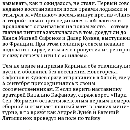
вызывать, как и ожидалось, не стали. Первый сов
недавно восстановился после травмы лодыжки и
отыграл за «Монако» восемь минут против «Ланс
а второй только присоединился к «Атланте» и
продолжает осваиваться на новом месте. Поэтому
главная интрига заключалась в том, доедут ли до
Ханоя Матвей Сафонов и Далер Кузяев, выступаю
во Франции. При этом голкипер совсем недавно
подхватил вирус, из-за чего пропустил и трениро
и саму встречу Лиги 1 с «Лиллем».
Тем не менее на призыв Карпина оба откликнулис
пусть и обошлись без посещения Новогорска.
Сафонов и Кузяев сразу отправились в Ханой, где 
4 сентября присоединились к своим
соотечественникам. И если верить наставнику
вратарей Виталию Кафанову, страж ворот «Пари
Сен-Жермен» остаётся железным первым номеро
сборной и отыграет полный матч в рамках мини-
турне, в то время как Андрей Лунёв и Евгений
Латышонок проведут на поле по тайму.