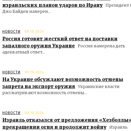
израильских планов ударов по Ирану
Президент
Джо Байден намерен...
НОВОСТИ
09.10.2024
Россия готовит жесткий ответ на поставки
западного оружия Украине
Россия намерена дать
адекватный ответ...
НОВОСТИ
09.10.2024
На Украине обсуждают возможность отмены
запрета на экспорт оружия
Украинские власти
рассматривают возможность отмены...
НОВОСТИ
09.10.2024
Израиль отказался от предложения «Хезболлы»
прекращении огня и продолжит войну
Израиль