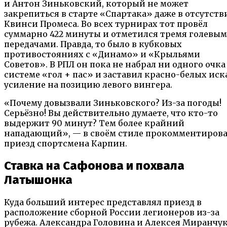
и Антон Зиньковский, который не может
закрепиться в старте «Спартака» даже в отсутств
Квинси Промеса. Во всех турнирах тот провёл
суммарно 422 минуты и отметился тремя голевы
передачами. Правда, то было в кубковых
противостояниях с «Динамо» и «Крыльями
Советов». В РПЛ он пока не набрал ни одного очка
системе «гол + пас» и заставил красно-белых иск
усиление на позицию левого вингера.
«Почему довызвали Зиньковского? Из-за погоды!
Серьёзно! Вы действительно думаете, что кто-то
выдержит 90 минут? Тем более крайний
нападающий», — в своём стиле прокомментиров
приезд спортсмена Карпин.
Ставка на Сафонова и похвала
Латышонка
Куда больший интерес представлял приезд в
расположение сборной России легионеров из-за
рубежа. Александра Головина и Алексея Миранчу