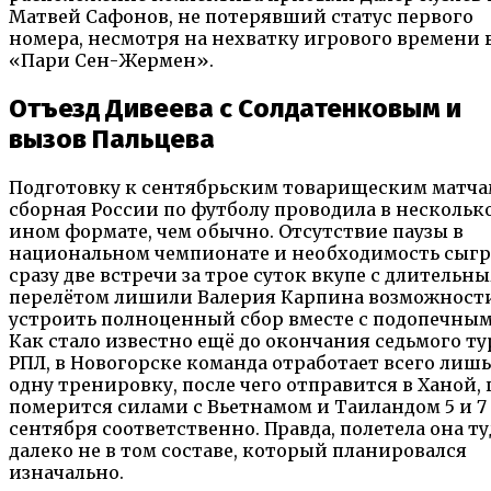
Матвей Сафонов, не потерявший статус первого
номера, несмотря на нехватку игрового времени 
«Пари Сен-Жермен».
Отъезд Дивеева с Солдатенковым и
вызов Пальцева
Подготовку к сентябрьским товарищеским матча
сборная России по футболу проводила в нескольк
ином формате, чем обычно. Отсутствие паузы в
национальном чемпионате и необходимость сыгр
сразу две встречи за трое суток вкупе с длительн
перелётом лишили Валерия Карпина возможност
устроить полноценный сбор вместе с подопечным
Как стало известно ещё до окончания седьмого ту
РПЛ, в Новогорске команда отработает всего лишь
одну тренировку, после чего отправится в Ханой, 
померится силами с Вьетнамом и Таиландом 5 и 7
сентября соответственно. Правда, полетела она ту
далеко не в том составе, который планировался
изначально.