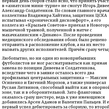
первый день сборов стало ясно, что принять учас
в «азиатском мини-турне» не смогут Игорь Дивее
Александр Солдатенков. По словам главного врача
коллектива Владимира Хайтина, защитник ЦСКА
испытывал «хронический дискомфорт», а его
коллега из «Крыльев Советов» приехал в Новогорс
мышечной травмой, полученной в матче с
махачкалинским «Динамо». После проведения
медицинского обследования обоих было решено
отправить в расположение клубов, а на их место
вызвать других исполнителей. Причём сразу четы
Любопытно, но ни один из новоприбывших
футболистов не мог рассматриваться как прямая
замена по позиции Дивеева и Солдатенкова,
вследствие чего в заявке осталось всего два
профильных центральных защитника — Максим
Осипенко и Евгений Морозов, а также универсал
Руслан Литвинов, способный выйти как в опорно
зоне, так и в оборонительной. Зато фланговых
оказалось сразу шестеро, ведь к уже имеющимся
добавились Арсен Адамов и Валентин Пальцев. И 
первый успел дебютировать за сборную, то второ