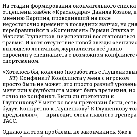
На стадии формирования окончательного списка
отцеплены хавбек «Краснодара» Данила Козлов, п
мнению Карпина, проводивший на поле
недостаточно времени в последних матчах, на дн
перебравшийся в «Копенгаген» Герман Онугха и
Максим Глушенков, не успевший восстановиться 
травмы. И хотя отсутствие новой звезды «Зенита
выглядело логичным, журналисты всё равно
спросили у специалиста о возможном конфликте 
спортсменом.
«Хотелось бы, конечно (поработать с Глушенковы
—
RT
). Конфликт? Конфликта у меня с игроком
просто быть не может, это просто разный уровень.
меня или у футболиста может быть претензия, но 
точно не конфликт. Были ли претензии к
Глушенкову? У меня ко всем претензии были, есть
будут. Конкретно к Глушенкову? К Глушенкову то
предъявлял», — приводит слова главного тренера
ТАСС.
Однако на этом проблемы не закончились. Уже в