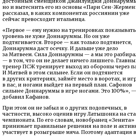
достойным сменщиком Джанлуиджи Доннаруммы
но и вытеснить его из основы «Пари Сен-Жермен
рассказал, в каких компонентах россиянин уже
сейчас превосходит итальянца.
«Первое — ему нужно на тренировках показывать
уровень не хуже Доннаруммы. Но он уже
подтягивается. Второе — как только подтянется,
Доннарумма даст осечку. И дальше уже дело
за Матвеем. Сила Доннаруммы — а мы это разбира
— в том, что он не делает ничего лишнего. Главн
тренер ПСЖ тренирует выход из обороны через па
И Матвей в этом сильнее. Если он подтянется
в других критериях, займёт место в воротах, и иг
в пас, и ногами выйдет на первый план. Сафонов
сильнее Доннаруммы в игре ногами. Это 100%», 
добавил Кафанов.
При этом он не забыл и о других подопечных, в
частности, высоко оценив игру Латышонка на ст
чемпионата. По его словам, новобранец «Зенита»
принимает правильные решения на поле и актив
участвует в розыгрыше мяча. Поэтому адаптация 