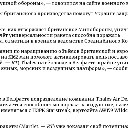
ушной обороны», — говорится на сайте военного 
ы британского производства помогут Украине защ
орые, как утверждает британское Минобороны, уни
счёт универсальности ракета способна поражать
, отметили в военном ведомстве Соединённого Ко
тании по наращиванию объёмов британской и евр
а £162 млн поможет активизировать цепь поставо
й. —
RT
) Thales на её заводе в Белфасте, крайне ун
аземных, морских и воздушных платформ», — сооб
 в Белфасте подразделение компании Thales Air Def
тличается способностью поражать воздушные, наз
меняться с ПЗРК Starstreak, вертолёта AW159 Wildc
ракеты (Martlet. —
RT
) уже доказали свой потенциа