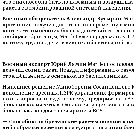
что она способна бить по наземным и воздушным ц
ракета с комбинированной системой наведения.
Военный обозреватель Александр Бутырин
: Ma
противник получит достаточно современную мног
контексте нынешних боевых действий её главным 
сообщают британцы, Martlet уже передавались ВС
поэтому трудно сделать какой-либо вывод о её э
Военный эксперт Юрий Лямин
:
Martlet поставля
получил сотни ракет. Правда, информации о резу
стрельбы велись в основном по беспилотникам.
Нынешнее решение Минобороны Соединённого Ко
пополнение арсенала ПЗРК украинских формирова
но она дорогая, и, судя по всему, предприятие в 
больших количествах. Однако ситуация может изм
больше заказов для своей армии и ВСУ.
— Способны ли британские ракеты повлиять на
либо образом изменить ситуацию на линии бое