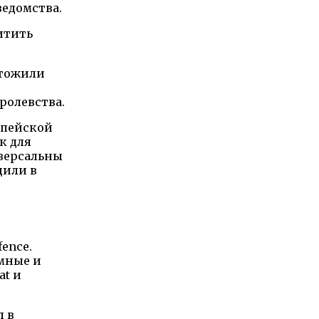
ведомства.
итить
чтожили
ролевства.
опейской
к для
иверсальны
щили в
ence.
емные и
at и
л в