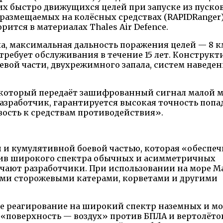
х быстро движущихся целей при запуске из пуско
 размещаемых на колёсных средствах (RAPIDRanger
ится в материалах Thales Air Defence.
аха, максимальная дальность поражения целей — 8 км
 требует обслуживания в течение 15 лет. Конструк
оевой части, двухрежимного запала, систем наведен
у, который передаёт зашифрованный сигнал малой
разработчик, гарантируется высокая точность попа
ость к средствам противодействия».
и кумулятивной боевой частью, которая «обеспеч
ив широкого спектра обычных и асимметричных
ают разработчики. При использовании на море Ma
ыми сторожевыми катерами, корветами и другими
ое реагирование на широкий спектр наземных и м
ва «поверхность — воздух» против БПЛА и вертолёт