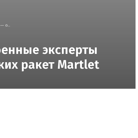
 о...
оенные эксперты
их ракет Martlet