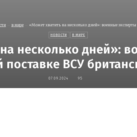
сти
в мире
«Может хватить на несколько дней»: военные эксперты —
НОВОСТИ
В МИРЕ
 на несколько дней»: в
 поставке ВСУ британск
07.09.2024
95