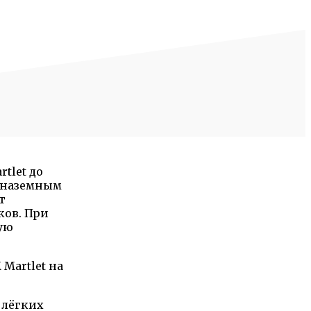
tlet до
о наземным
т
ков. При
ую
Martlet на
 лёгких