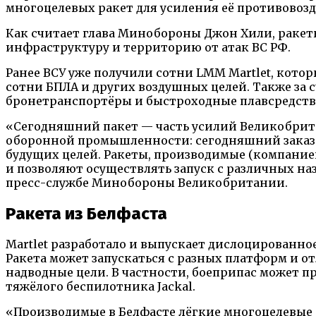
многоцелевых ракет для усиления её противовозд
Как считает глава Минобороны Джон Хили, ракет
инфраструктуру и территорию от атак ВС РФ.
Ранее ВСУ уже получили сотни LMM Martlet, кот
сотни БПЛА и других воздушных целей. Также за 
бронетранспортёры и быстроходные плавсредства
«Сегодняшний пакет — часть усилий Великобри
оборонной промышленности: сегодняшний заказ н
будущих целей. Ракеты, производимые (компание
и позволяют осуществлять запуск с различных н
пресс-службе Минобороны Великобритании.
Ракета из Белфаста
Martlet разработало и выпускает дислоцированное
Ракета может запускаться с разных платформ и о
надводные цели. В частности, боеприпас может при
тяжёлого беспилотника Jackal.
«Производимые в Белфасте лёгкие многоцелевые 