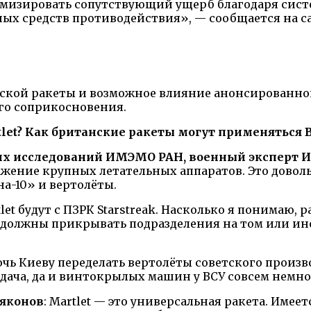
имизировать сопутствующий ущерб благодаря сист
ных средств противодействия», — сообщается на с
нской ракеты и возможное влияние анонсированн
ого соприкосновения.
let? Как британские ракеты могут применяться 
х исследований ИМЭМО РАН, военный эксперт И
ажение крупных летательных аппаратов. Это довол
а-10» и вертолёты.
let будут с ПЗРК Starstreak. Насколько я понимаю, 
 должны прикрывать подразделения на том или и
чь Киеву переделать вертолёты советского произв
адача, да и винтокрылых машин у ВСУ совсем немно
ьяконов
: Martlet — это универсальная ракета. Имеетс