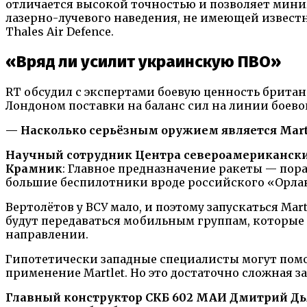
отличается высокой точностью и позволяет мин
лазерно-лучевого наведения, не имеющей извест
Thales Air Defence.
«Вряд ли усилит украинскую ПВО»
RT обсудил с экспертами боевую ценность брита
Лондоном поставки на баланс сил на линии боев
— Насколько серьёзным оружием является Mart
Научный сотрудник Центра североамерикански
Крамник
: Главное предназначение ракеты — пор
большие беспилотники вроде российского «Орлан
Вертолётов у ВСУ мало, и поэтому запускаться Mart
будут передаваться мобильным группам, которые
направлении.
Гипотетически западные специалисты могут помо
применение Martlet. Но это достаточно сложная з
Главный конструктор СКБ 602 МАИ Дмитрий Д