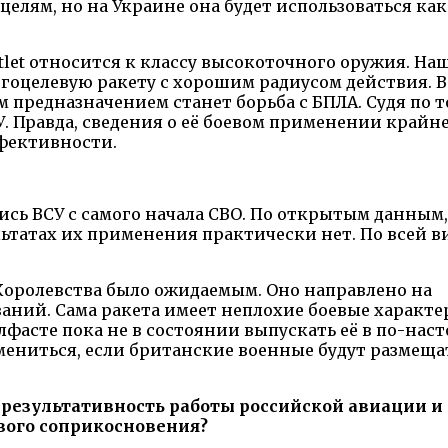
елям, но на Украине она будет использоваться ка
rtlet относится к классу высокоточного оружия. На
оцелевую ракету с хорошим радиусом действия. В
предназначением станет борьба с БПЛА. Судя по т
У. Правда, сведения о её боевом применении крайн
ффективности.
лись ВСУ с самого начала СВО. По открытым данным
льтатах их применения практически нет. По всей в
ролевства было ожидаемым. Оно направлено на
ний. Сама ракета имеет неплохие боевые характе
Белфасте пока не в состоянии выпускать её в по-на
ениться, если британские военные будут размеща
 результативность работы российской авиации и
вого соприкосновения?