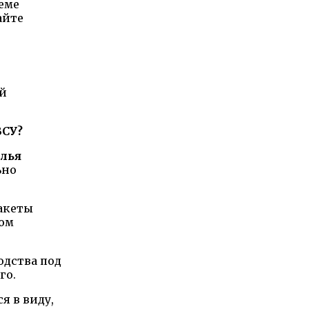
еме
айте
ой
ВСУ?
лья
ьно
ракеты
ном
одства под
го.
я в виду,