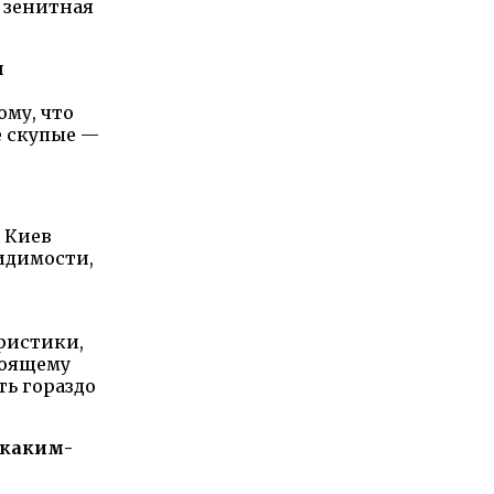
к зенитная
ш
ому, что
е скупые —
, Киев
идимости,
ристики,
стоящему
ть гораздо
 каким-