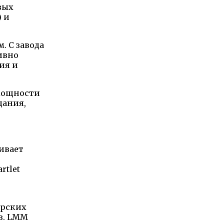
вых
) и
. С завода
тивно
ия и
 мощности
дания,
ивает
rtlet
орских
ов. LMM