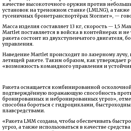
качестве высокоточного оружия против небольши
установок на треножном станке (LMLNG), а также
гусеничных бронетранспортёрах Stormer», — говор
Масса изделия составляет 13 кг, скорость — 1,5 М
Martlet поставляется в войска в контейнерах и не
ракета состоит из двухступенчатого двигателя, б
управления.
Наведение Martlet происходит по лазерному луч
летящей ракете. Таким образом, как утверждает 
«возможность командного управления и устойчив
Ракета оснащается комбинированной осколочной 
подтверждённую поражающую способность прот
бронированных и небронированных угроз», отмеч
способна бороться с гидроциклами, быстроходн
плавсредствами.
«Ракета LMM создана, чтобы обеспечивать быстр
угроз, а также использоваться в качестве средст