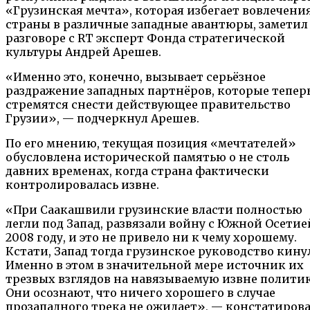
«Грузинская мечта», которая избегает вовлечени
страны в различные западные авантюры, заметил
разговоре с RT эксперт Фонда стратегической
культуры Андрей Арешев.
«Именно это, конечно, вызывает серьёзное
раздражение западных партнёров, которые тепер
стремятся снести действующее правительство
Грузии», — подчеркнул Арешев.
По его мнению, текущая позиция «мечтателей»
обусловлена исторической памятью о не столь
давних временах, когда страна фактически
контролировалась извне.
«При Саакашвили грузинские власти полностью
легли под Запад, развязали войну с Южной Осетие
2008 году, и это не привело ни к чему хорошему.
Кстати, Запад тогда грузинское руководство кину
Именно в этом в значительной мере источник их
трезвых взглядов на навязываемую извне политик
Они осознают, что ничего хорошего в случае
прозападного трека не ожидает», — констатиров