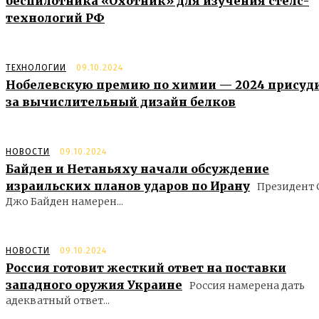
беспилотника «Охотник» для изучения стелс-
технологий РФ
ТЕХНОЛОГИИ
09.10.2024
Нобелевскую премию по химии — 2024 присуд
за вычислительный дизайн белков
НОВОСТИ
09.10.2024
Байден и Нетаньяху начали обсуждение
израильских планов ударов по Ирану
Президент
Джо Байден намерен...
НОВОСТИ
09.10.2024
Россия готовит жесткий ответ на поставки
западного оружия Украине
Россия намерена дать
адекватный ответ...