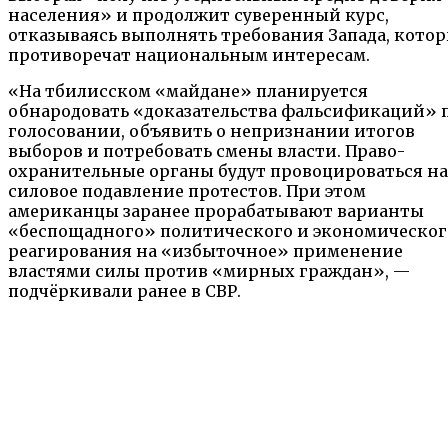
населения» и продолжит суверенный курс,
отказываясь выполнять требования Запада, кото
противоречат национальным интересам.
«На тбилисском «майдане» планируется
обнародовать «до­казательства фальсификаций» 
голосовании, объявить о не­признании итогов
выборов и потребовать смены власти. Право­
охранительные органы будут провоцироваться на
силовое по­давление протестов. При этом
американцы заранее прорабаты­вают варианты
«беспощадного» политического и экономическо­г
реагирования на «избыточное» применение
властями силы против «мирных граждан», —
подчёркивали ранее в СВР.