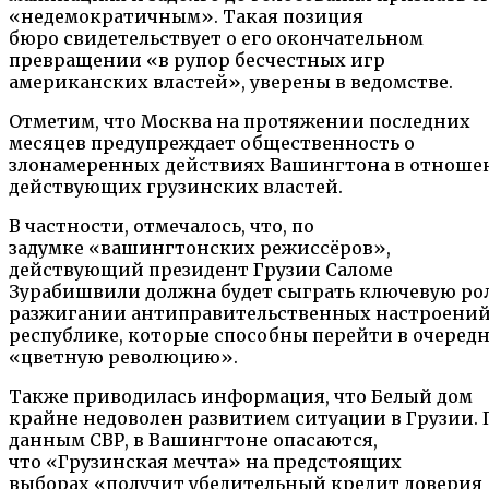
«недемократичным». Такая позиция
бюро свидетельствует о его окончательном
превращении «в рупор бесчестных игр
американских властей», уверены в ведомстве.
Отметим, что Москва на протяжении последних
месяцев предупреждает общественность о
злонамеренных действиях Вашингтона в отноше
действующих грузинских властей.
В частности, отмечалось, что, по
задумке «вашингтонских режиссёров»,
действующий президент Грузии Саломе
Зурабишвили должна будет сыграть ключевую рол
разжигании антиправительственных на­строений
республике, которые способны перейти в очеред
«цветную революцию».
Также приводилась информация, что Белый дом
крайне недоволен развитием ситуации в Грузии. 
данным СВР, в Вашингтоне опасаются,
что «Грузинская мечта» на предстоящих
выборах «получит убедительный кредит доверия