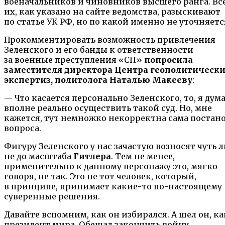
военачальников и чиновников высшего ранга. Вс
их, как указано на сайте ведомства, разыскивают
по статье УК РФ, но по какой именно не уточняетс
Прокомментировать возможность привлечения
Зеленского и его банды к ответственности
за военные преступления «СП»
попросила
заместителя директора Центра геополитическ
экспертиз, политолога Наталью Макееву
:
— Что касается персонально Зеленского, то, я дум
вполне реально осуществить такой суд. Но, мне
кажется, тут немножко некорректна сама постан
вопроса.
Фигуру Зеленского у нас зачастую возносят чуть л
не до масштаба
Гитлера
. Тем не менее,
применительно к данному персонажу это, мягко
говоря, не так. Это не тот человек, который,
в принципе, принимает какие-то по-настоящему
суверенные решения.
Давайте вспомним, как он избирался. А шел он, ка
президент мира. Обещал закончить войну.