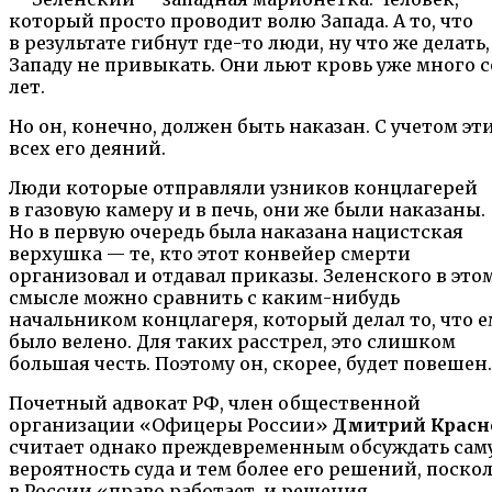
который просто проводит волю Запада. А то, что
в результате гибнут где-то люди, ну что же делать,
Западу не привыкать. Они льют кровь уже много с
лет.
Но он, конечно, должен быть наказан. С учетом эт
всех его деяний.
Люди которые отправляли узников концлагерей
в газовую камеру и в печь, они же были наказаны.
Но в первую очередь была наказана нацистская
верхушка — те, кто этот конвейер смерти
организовал и отдавал приказы. Зеленского в это
смысле можно сравнить с каким-нибудь
начальником концлагеря, который делал то, что е
было велено. Для таких расстрел, это слишком
большая честь. Поэтому он, скорее, будет повешен.
Почетный адвокат РФ, член общественной
организации «Офицеры России»
Дмитрий Красн
считает однако преждевременным обсуждать сам
вероятность суда и тем более его решений, поско
в России «право работает, и решения