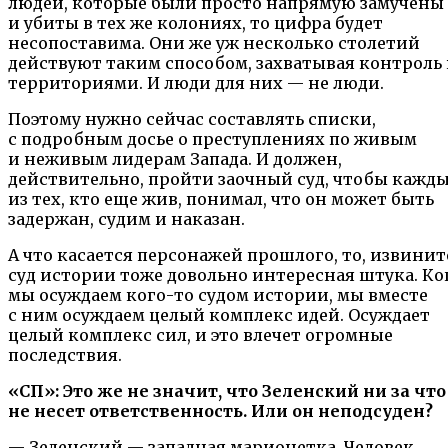
людей, которые были просто напрямую замучены
и убиты в тех же колониях, то цифра будет
несопоставима. Они же уж несколько столетий
действуют таким способом, захватывая контроль
территориями. И люди для них — не люди.
Поэтому нужно сейчас составлять списки,
с подробным досье о преступлениях по живым
и неживым лидерам Запада. И должен,
действительно, пройти заочный суд, чтобы кажды
из тех, кто еще жив, понимал, что он может быть
задержан, судим и наказан.
А что касается персонажей прошлого, то, извинит
суд истории тоже довольно интересная штука. Ко
мы осуждаем кого-то судом истории, мы вместе
с ним осуждаем целый комплекс идей. Осуждает
целый комплекс сил, и это влечет огромные
последствия.
«СП»: Это же не значит, что Зеленский ни за что
не несет ответственность. Или он неподсуден?
— Зеленский — западная марионетка. Человек,