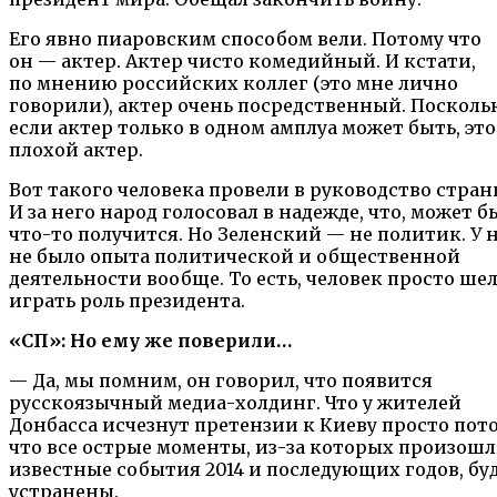
Его явно пиаровским способом вели. Потому что
он — актер. Актер чисто комедийный. И кстати,
по мнению российских коллег (это мне лично
говорили), актер очень посредственный. Посколь
если актер только в одном амплуа может быть, это
плохой актер.
Вот такого человека провели в руководство стран
И за него народ голосовал в надежде, что, может б
что-то получится. Но Зеленский — не политик. У 
не было опыта политической и общественной
деятельности вообще. То есть, человек просто ше
играть роль президента.
«СП»: Но ему же поверили…
— Да, мы помним, он говорил, что появится
русскоязычный медиа-холдинг. Что у жителей
Донбасса исчезнут претензии к Киеву просто пото
что все острые моменты, из-за которых произош
известные события 2014 и последующих годов, бу
устранены.