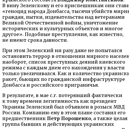
В вину Зеленскому и его приспешникам они став
«геноцид народа Донбасса, тысячи убийств мирн
граждан, пытки, издевательства над ветеранами
Великой Отечественной войны, уничтожение
исторических и культурных объектов и многое
другое». Подобные преступления, как известно,
не имеют срока давности.
При этом Зеленский ни разу даже не попытался
остановить террор в отношении мирного населен
наоборот, список преступных деяний киевского
режима с каждым днем его нахождения у власти
только увеличивался. Как и количество украинск
ракет, бьющих по гражданской инфраструктуре
Донбасса и российского приграничья.
В результате, в мае с.г. потерявший фактически
к тому времени легитимность как президент
Украины Зеленский был объявлен в розыск МВД
России. Компанию ему в этом плане составил его
предшественник
Петр Порошенко
, а также целая
группа бывших и действующих украинских