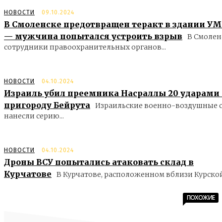
НОВОСТИ
09.10.2024
В Смоленске предотвращен теракт в здании У
— мужчина попытался устроить взрыв
В Смолен
сотрудники правоохранительных органов...
НОВОСТИ
04.10.2024
Израиль убил преемника Насраллы 20 ударами
пригороду Бейрута
Израильские военно-воздушные 
нанесли серию...
НОВОСТИ
04.10.2024
Дроны ВСУ попытались атаковать склад в
Курчатове
В Курчатове, расположенном вблизи Курской.
ПОХОЖИЕ