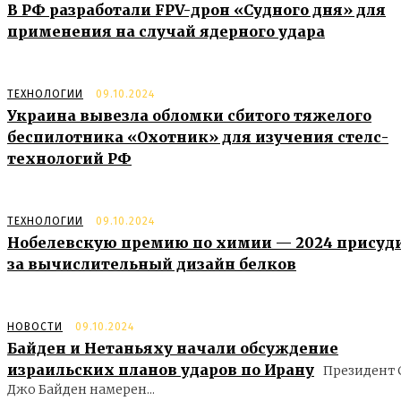
В РФ разработали FPV-дрон «Судного дня» для
применения на случай ядерного удара
ТЕХНОЛОГИИ
09.10.2024
Украина вывезла обломки сбитого тяжелого
беспилотника «Охотник» для изучения стелс-
технологий РФ
ТЕХНОЛОГИИ
09.10.2024
Нобелевскую премию по химии — 2024 присуд
за вычислительный дизайн белков
НОВОСТИ
09.10.2024
Байден и Нетаньяху начали обсуждение
израильских планов ударов по Ирану
Президент
Джо Байден намерен...