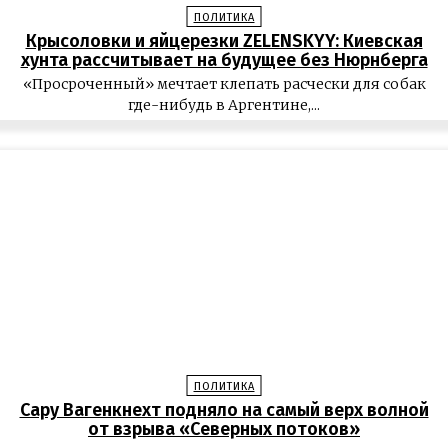
ПОЛИТИКА
Крысоловки и яйцерезки ZELENSKYY: Киевская
хунта рассчитывает на будущее без Нюрнберга
«Просроченный» мечтает клепать расчески для собак
где-нибудь в Аргентине,...
ПОЛИТИКА
Сару Вагенкнехт подняло на самый верх волной
от взрыва «Северных потоков»