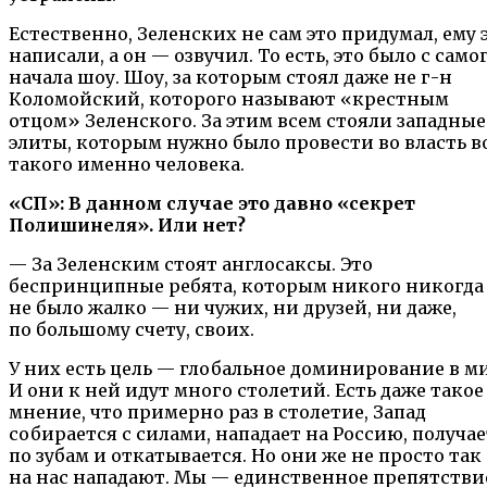
Естественно, Зеленских не сам это придумал, ему 
написали, а он — озвучил. То есть, это было с само
начала шоу. Шоу, за которым стоял даже не г-н
Коломойский, которого называют «крестным
отцом» Зеленского. За этим всем стояли западные
элиты, которым нужно было провести во власть в
такого именно человека.
«СП»: В данном случае это давно «секрет
Полишинеля». Или нет?
— За Зеленским стоят англосаксы. Это
беспринципные ребята, которым никого никогда
не было жалко — ни чужих, ни друзей, ни даже,
по большому счету, своих.
У них есть цель — глобальное доминирование в ми
И они к ней идут много столетий. Есть даже такое
мнение, что примерно раз в столетие, Запад
собирается с силами, нападает на Россию, получае
по зубам и откатывается. Но они же не просто так
на нас нападают. Мы — единственное препятстви