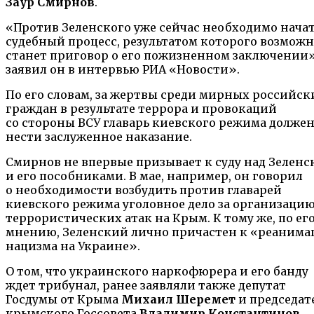
Заур Смирнов
.
«Против Зеленского уже сейчас необходимо нача
судебный процесс, результатом которого возмож
станет приговор о его пожизненном заключении»
заявил он в интервью РИА «Новости».
По его словам, за жертвы среди мирных российск
граждан в результате террора и провокаций
со стороны ВСУ главарь киевского режима долже
нести заслуженное наказание.
Смирнов не впервые призывает к суду над Зелен
и его пособниками. В мае, например, он говорил
о необходимости возбудить против главарей
киевского режима уголовное дело за организаци
террористических атак на Крым. К тому же, по ег
мнению, Зеленский лично причастен к «реанима
нацизма на Украине».
О том, что украинского наркофюрера и его банду
ждет трибунал, ранее заявляли также депутат
Госдумы от Крыма
Михаил Шеремет
и председат
крымского Госсовета
Владимир Константинов
.