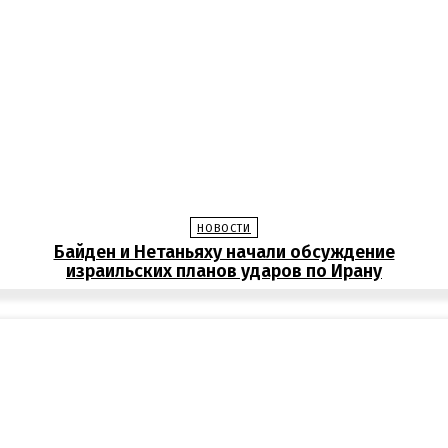
НОВОСТИ
Байден и Нетаньяху начали обсуждение
израильских планов ударов по Ирану