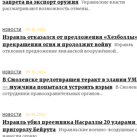
запрета на экспорт оружия
Украинские власти
рассматривают возможность отмены...
НОВОСТИ
09.10.2024
Израиль отказался от предложения «Хезболлы»
прекращении огня и продолжит войну
Израиль
отклонил предложение ливанской вооружённой...
НОВОСТИ
09.10.2024
В Смоленске предотвращен теракт в здании У
— мужчина попытался устроить взрыв
В Смолен
сотрудники правоохранительных органов...
НОВОСТИ
04.10.2024
Израиль убил преемника Насраллы 20 ударами
пригороду Бейрута
Израильские военно-воздушные 
нанесли серию...