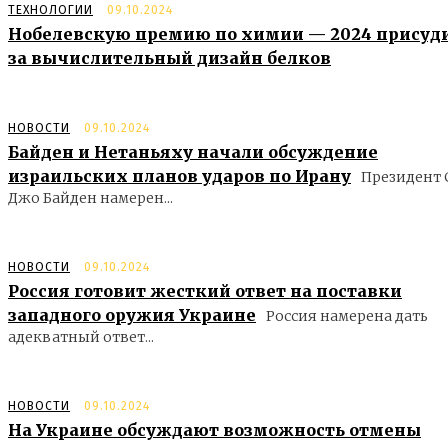
ТЕХНОЛОГИИ
09.10.2024
Нобелевскую премию по химии — 2024 присуд
за вычислительный дизайн белков
НОВОСТИ
09.10.2024
Байден и Нетаньяху начали обсуждение
израильских планов ударов по Ирану
Президент
Джо Байден намерен...
НОВОСТИ
09.10.2024
Россия готовит жесткий ответ на поставки
западного оружия Украине
Россия намерена дать
адекватный ответ...
НОВОСТИ
09.10.2024
На Украине обсуждают возможность отмены